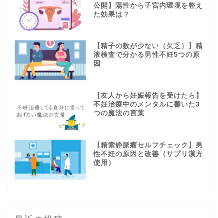
公開】陽性から子宮内環境を整え
た効果は？
【精子の数が少ない（欠乏）】精
液検査で分かる男性不妊5つの原
因
【友人から妊娠報告を受けたら】
不妊治療中のメンタルに響いた3
つの魔法の言葉
【精索静脈瘤セルフチェック】男
性不妊の原因と改善（サプリ漢方
使用）