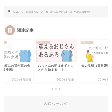
HOME
日常まんが
ｸﾚｰﾑ対応が神対応だった件④(日常漫画)
関連記事
まんが
日常まんが
日常まんが
虫類頼みの我が家の金
おじさんの朝はえずくこ
夫の生態（日常漫画
日常漫画)
とから始まる！？
2020年8月23日
2025年3月2日
2019年12
スポンサーリンク