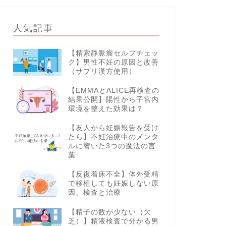
人気記事
【精索静脈瘤セルフチェッ
ク】男性不妊の原因と改善
（サプリ漢方使用）
【EMMAとALICE再検査の
結果公開】陽性から子宮内
環境を整えた効果は？
【友人から妊娠報告を受け
たら】不妊治療中のメンタ
ルに響いた3つの魔法の言
葉
【反復着床不全】体外受精
で移植しても妊娠しない原
因、検査と治療
【精子の数が少ない（欠
乏）】精液検査で分かる男