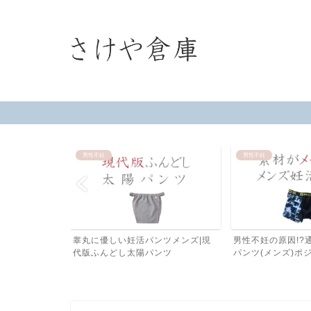
男性不妊
男性不妊
メンタルを支え
睾丸に優しい妊活パンツメンズ|現
男性不妊の原因!?
言葉
代版ふんどし太陽パンツ
パンツ(メンズ)ポジフ