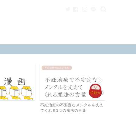
不妊治療中のメンタル
男性不妊
不妊治療の不安定なメンタルを支え
睾丸に優しい
てくれる3つの魔法の言葉
代版ふんどし