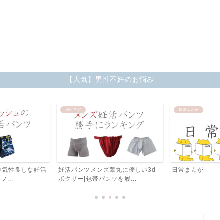
【人気】男性不妊のお悩み
男性不妊
日常まんが
通気性良しな妊活
妊活パンツメンズ睾丸に優しい3d
日常まんが
...
ボクサー|包帯パンツを履...