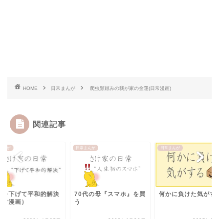
HOME
日常まんが
爬虫類頼みの我が家の金運(日常漫画)
関連記事
まんが
日常まんが
日常まんが
段を下げて平和的解決
70代の母『スマホ』を買
何かに負けた気がす
日常漫画）
う