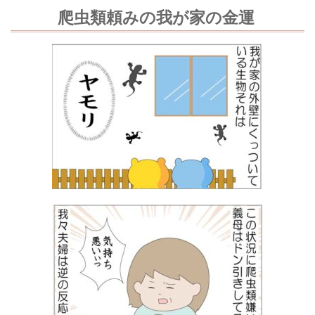
爬虫類頼みの我が家の金運