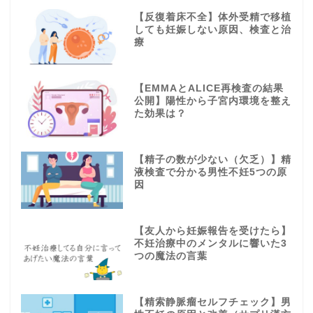
【反復着床不全】体外受精で移植
しても妊娠しない原因、検査と治
療
【EMMAとALICE再検査の結果
公開】陽性から子宮内環境を整え
た効果は？
【精子の数が少ない（欠乏）】精
液検査で分かる男性不妊5つの原
因
【友人から妊娠報告を受けたら】
不妊治療中のメンタルに響いた3
つの魔法の言葉
【精索静脈瘤セルフチェック】男