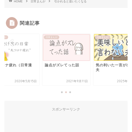
HOME
日常まんが
引かれると追いたくなる
関連記事
まんが
日常まんが
日常まんが
コロナ疲れ（日常漫
論点がズレてった話
気の利いた一言が出
）
夫
2020年5月15日
2021年9月11日
2025年4
スポンサーリンク