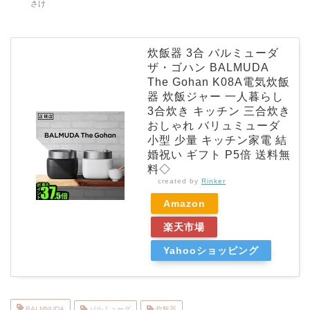
さけ
炊飯器 3合 バルミューダ
ザ・ゴハン BALMUDA
The Gohan K08A電気炊飯
器 炊飯ジャー 一人暮らし
3合炊き キッチン 三合炊き
おしゃれ バリュミューダ
小型 少量 キッチン家電 結
婚祝い ギフト P5倍 送料無
料◇
created by
Rinker
Amazon
楽天市場
Yahooショッピング
BALMNUDA
バルミューダ
炊飯器