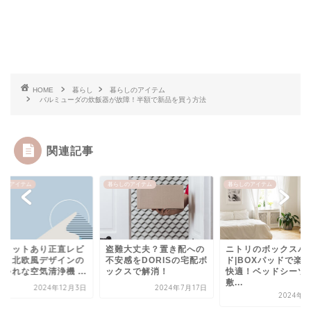
HOME
暮らし
暮らしのアイテム
バルミューダの炊飯器が故障！半額で新品を買う方法
関連記事
しのアイテム
暮らしのアイテム
暮らしのアイテム
難大丈夫？置き配への
ニトリのボックスパッ
デメリットあり正直
安感をDORISの宅配ボ
ド|BOXパッドで楽ちん
ュー！北欧風デザイ
クスで解消！
快適！ベッドシーツと
おしゃれな空気清浄機 
敷...
2024年7月17日
2024年1
2024年7月8日