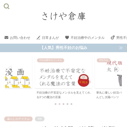
お問い合わせ
日常まんが
不妊治療中のメンタル
男性不
【人気】男性不妊のお悩み
ル
男性不妊
男性不妊
なメンタルを支えてくれ
睾丸に優しい妊活パンツメンズ|現代版ふ
男性不妊の原因!?通気
葉
んどし太陽パンツ
(メンズ)ポジフ...
暮らしのアイテム
PR