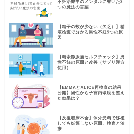
不妊治療中のメンタルに響いた3
つの魔法の言葉
【精子の数が少ない（欠乏）】精
液検査で分かる男性不妊5つの原
因
【精索静脈瘤セルフチェック】男
性不妊の原因と改善（サプリ漢方
使用）
【EMMAとALICE再検査の結果
公開】陽性から子宮内環境を整え
た効果は？
【反復着床不全】体外受精で移植
しても妊娠しない原因、検査と治
療