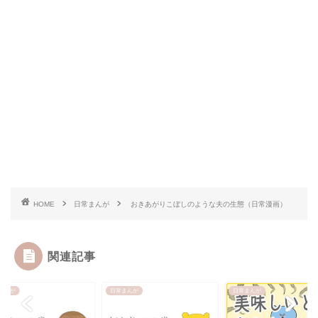
HOME
日常まんが
おきあがりこぼしのような夫の生態（日常漫画）
関連記事
まんが
日常まんが
日常まんが