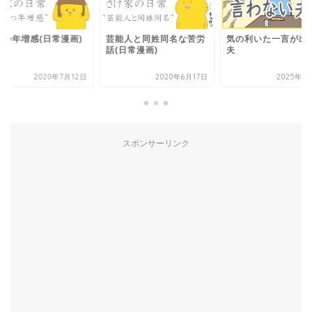
立つ年増感(日常漫画)
芸能人と同姓同名な苦労
気の利いた一言が出
話(日常漫画)
夫
2020年7月12日
2020年6月17日
2025年4
スポンサーリンク