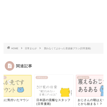
HOME
日常まんが
買わなくてよかった音波歯ブラシ(日常漫画)
関連記事
まんが
日常まんが
日常まんが
が先に気付いたマウン
日本語の流暢なスタッフ
おじさんの朝はえず
(日常漫画)
とから始まる！？