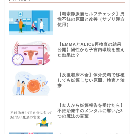
【精索静脈瘤セルフチェック】男
性不妊の原因と改善（サプリ漢方
使用）
【EMMAとALICE再検査の結果
公開】陽性から子宮内環境を整え
た効果は？
【反復着床不全】体外受精で移植
しても妊娠しない原因、検査と治
療
【友人から妊娠報告を受けたら】
不妊治療中のメンタルに響いた3
つの魔法の言葉