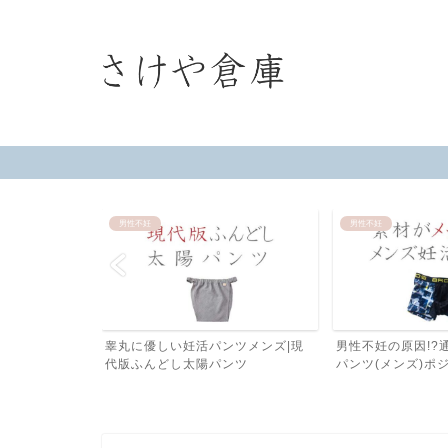
男性不妊
男性不妊
メンタルを支え
睾丸に優しい妊活パンツメンズ|現
男性不妊の原因!?
言葉
代版ふんどし太陽パンツ
パンツ(メンズ)ポジフ