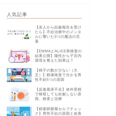
人気記事
【友人から妊娠報告を受け
たら】不妊治療中のメンタ
ルに響いた3つの魔法の言
葉
【EMMAとALICE再検査の
結果公開】陽性から子宮内
環境を整えた効果は？
【精子の数が少ない（欠
乏）】精液検査で分かる男
性不妊5つの原因
【反復着床不全】体外受精
で移植しても妊娠しない原
因、検査と治療
【精索静脈瘤セルフチェッ
ク】男性不妊の原因と改善