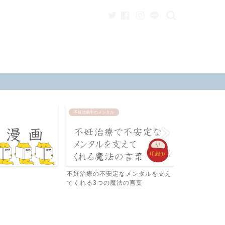
不妊治療中のメンタル
男性不妊
不妊治療の不安定なメンタルを支え
睾丸に優しい
てくれる3つの魔法の言葉
代版ふんどし