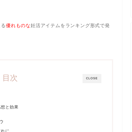
える
優れものな
妊活アイテムをランキング形式で発
目次
CLOSE
感想と効果
ウ
疲れに