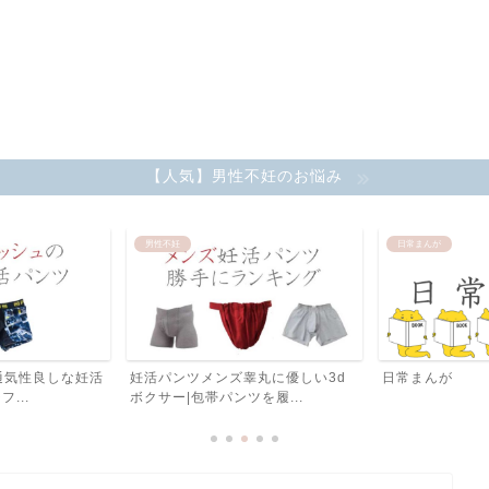
【人気】男性不妊のお悩み
男性不妊
日常まんが
通気性良しな妊活
妊活パンツメンズ睾丸に優しい3d
日常まんが
...
ボクサー|包帯パンツを履...