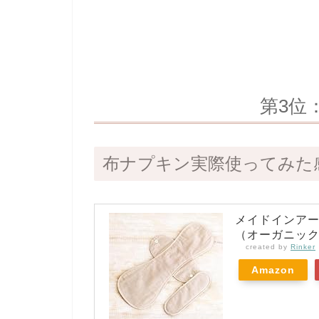
第3位
布ナプキン実際使ってみた
メイドインアー
（オーガニッ
created by
Rinker
Amazon