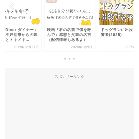
類
未分類
未分類
『Diner ダイナー』
映画『君の名前で僕を呼
ドッグランに出没す
想｜不妊治療からの現
んで』感想と父親の名言
審者(2025)
避とトキメキ...
（配信情報もあるよ）
2019年12月27日
2020年1月9日
2025年3
スポンサーリンク