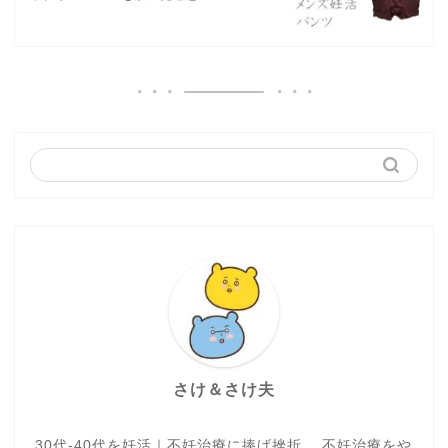
さけ＆さけ夫
30代-40代を妊活｜不妊治療に捧げ挫折。 不妊治療をや