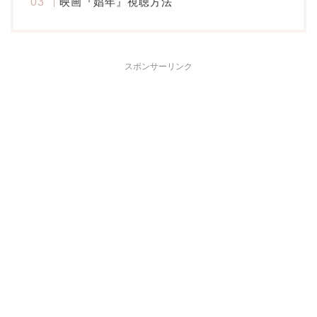
映画『娼年』視聴方法
スポンサーリンク