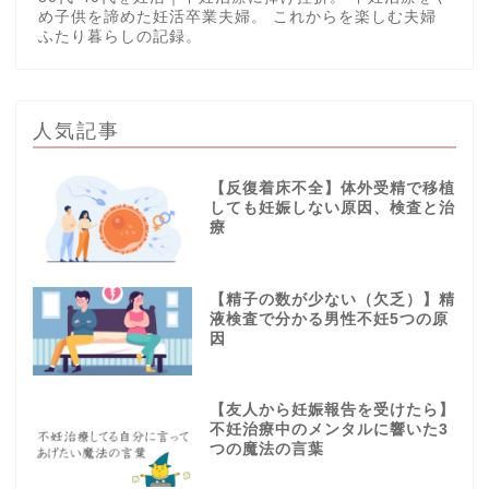
め子供を諦めた妊活卒業夫婦。 これからを楽しむ夫婦
ふたり暮らしの記録。
人気記事
【反復着床不全】体外受精で移植
しても妊娠しない原因、検査と治
療
【精子の数が少ない（欠乏）】精
液検査で分かる男性不妊5つの原
因
【友人から妊娠報告を受けたら】
不妊治療中のメンタルに響いた3
つの魔法の言葉