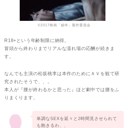
©2017映画「娼年」製作委員会
R18+という年齢制限に納得。
冒頭から終わりまでリアルな濡れ場の応酬が続きま
す。
なんでも主演の松坂桃李は本作のためにＡＶを観て研
究されたそうで、、。
本人が『腰が終わるかと思った』ほど劇中では腰をふ
りまくります。
単調なSEXを延々と2時間見させられて
も飽きるわ、、