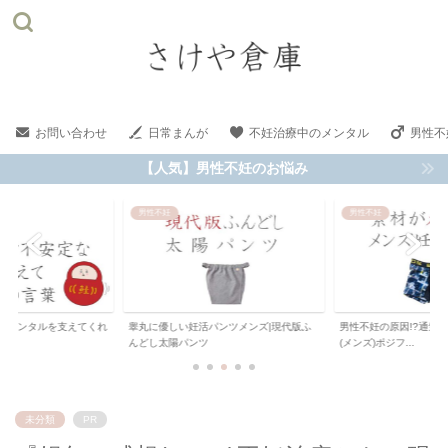
お問い合わせ
日常まんが
不妊治療中のメンタル
男性不
【人気】男性不妊のお悩み
ル
男性不妊
男性不妊
なメンタルを支えてくれ
睾丸に優しい妊活パンツメンズ|現代版ふ
男性不妊の原因!?通気
葉
んどし太陽パンツ
(メンズ)ポジフ...
未分類
PR