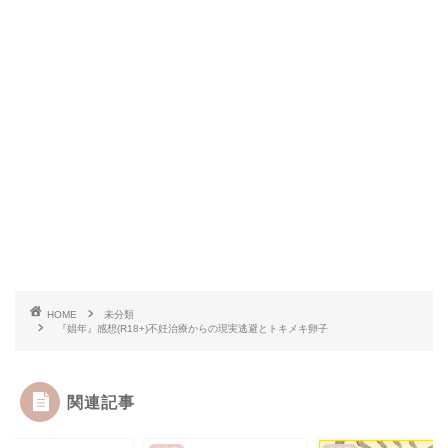
HOME
未分類
『娼年』感想(R18+)不妊治療からの現実逃避とトキメキ卵子
関連記事